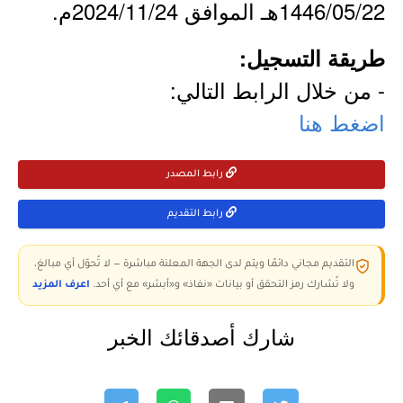
1446/05/22هـ الموافق 2024/11/24م.
طريقة التسجيل:
- من خلال الرابط التالي:
اضغط هنا
رابط المصدر
رابط التقديم
التقديم مجاني دائمًا ويتم لدى الجهة المعلنة مباشرة — لا تُحوّل أي مبالغ،
ولا تُشارك رمز التحقق أو بيانات «نفاذ» و«أبشر» مع أي أحد.
اعرف المزيد
شارك أصدقائك الخبر