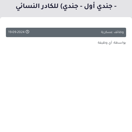
- جندي أول - جندي) للكادر النسائي
وظائف عسكرية
19-09-2024
بواسطة: أي وظيفة