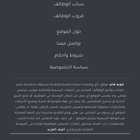
سناب الوظائف
قروب الوظائف
حول الموقع
تواصل معنا
شروط وأحكام
سياسة الخصوصية
تنويه هام:
موقع «أي وظيفة» منصة إعلامية وإعلانية مستقلة مخصصة لنشر
إعلانات وأخبار الوظائف الصادرة من الجهات الرسمية والخاصة بموجب ترخيص
إعلامي، ولا يمارس الموقع أي عمل من أعمال التوسط في التوظيف أو جمع السير
الذاتية أو ترشيح المتقدمين، ولا يمثل أي جهة حكومية أو خاصة، وجميع الأسماء
والشعارات مملوكة لأصحابها وتُعرض للتعريف بمصدر الإعلان فقط. لا يتقاضى
الموقع أي رسوم من الباحثين عن عمل، ويتم التقديم مباشرة لدى الجهة المعلنة
عبر قنواتها الرسمية، ويلتزم الموقع — في حدود دوره الإعلامي عند إعادة النشر —
بالمتطلبات ذات الصلة بمحتوى إعلانات الشواغر الوظيفية الواردة في الضوابط
الصادرة بقرار وزاري.
اعرف المزيد