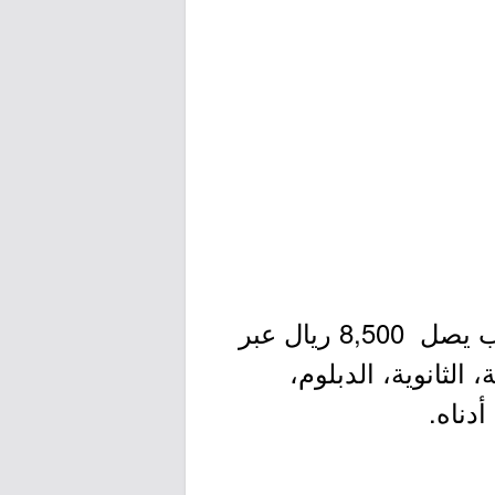
توفر وظائف بالقطاع الخاص (المتوسطة فأعلى) راتب يصل 8,500 ريال عبر
الثانوية، الدبلوم،
دناه.