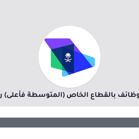
ائف بالقطاع الخاص (المتوسطة فأعلى) راتب يصل 