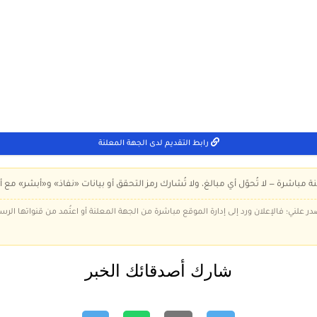
رابط التقديم لدى الجهة المعلنة
ة مباشرة — لا تُحوّل أي مبالغ، ولا تُشارك رمز التحقق أو بيانات «نفاذ» و«أبشر» مع أ
در علني؛ فالإعلان ورد إلى إدارة الموقع مباشرة من الجهة المعلنة أو اعتُمد من قنواتها الر
شارك أصدقائك الخبر