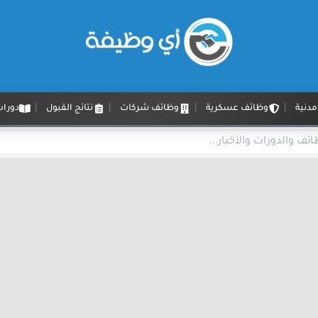
دنية
وظائف عسكرية
وظائف شركات
نتائج القبول
دورات