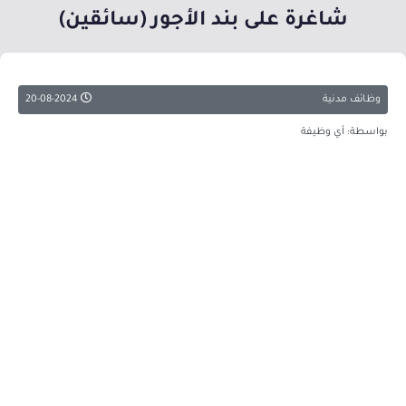
شاغرة على بند الأجور (سائقين)
وظائف مدنية
20-08-2024
بواسطة: أي وظيفة