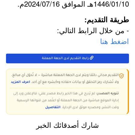
1446/01/10هـ الموافق 2024/07/16م.
طريقة التقديم:
- من خلال الرابط التالي:
اضغط هنا
رابط التقديم لدى الجهة المعلنة
التقديم مجاني دائمًا ويتم لدى الجهة المعلنة مباشرة — لا تُحوّل أي مبالغ،
ولا تُشارك رمز التحقق أو بيانات «نفاذ» و«أبشر» مع أي أحد.
اعرف المزيد
تنويه المصدر:
لم يُدرج في هذا الخبر رابط مصدر علني؛ فالإعلان ورد إلى
إدارة الموقع مباشرة من الجهة المعلنة أو اعتُمد من قنواتها الرسمية
وقت النشر، ومصدره موثق لدى الإدارة.
التفاصيل
شارك أصدقائك الخبر