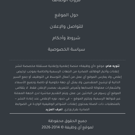
قروب الوظائف
حول الموقع
للتواصل والإعلان
شروط وأحكام
سياسة الخصوصية
تنويه هام:
موقع «أي وظيفة» منصة إعلامية وإعلانية مستقلة مخصصة لنشر
إعلانات وأخبار الوظائف الصادرة من الجهات الرسمية والخاصة بموجب ترخيص
إعلامي، ولا يمارس الموقع أي عمل من أعمال التوسط في التوظيف أو جمع السير
الذاتية أو ترشيح المتقدمين، ولا يمثل أي جهة حكومية أو خاصة، وجميع الأسماء
والشعارات مملوكة لأصحابها وتُعرض للتعريف بمصدر الإعلان فقط. لا يتقاضى
الموقع أي رسوم من الباحثين عن عمل، ويتم التقديم مباشرة لدى الجهة المعلنة
عبر قنواتها الرسمية، ويلتزم الموقع — في حدود دوره الإعلامي عند إعادة النشر —
بالمتطلبات ذات الصلة بمحتوى إعلانات الشواغر الوظيفية الواردة في الضوابط
الصادرة بقرار وزاري.
اعرف المزيد
جميع الحقوق محفوظة
لموقع
أي وظيفة
© 2014-2026