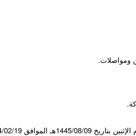
 ومواصلات.
ة.
1445/هـ الموافق 2024/02/19م.