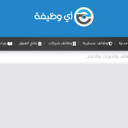
دنية
وظائف عسكرية
وظائف شركات
نتائج القبول
دورات