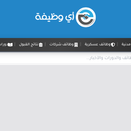
دنية
وظائف عسكرية
وظائف شركات
نتائج القبول
دورات