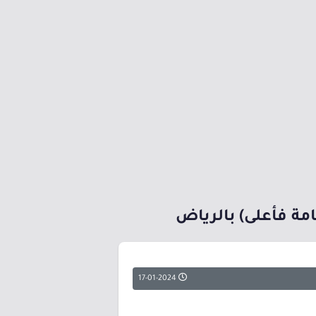
مة فأعلى) بالرياض
17-01-2024