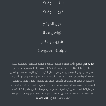
سناب الوظائف
قروب الوظائف
حول الموقع
تواصل معنا
شروط وأحكام
سياسة الخصوصية
تنويه هام:
موقع «أي وظيفة» منصة إعلامية وإعلانية مستقلة مخصصة لنشر
إعلانات وأخبار الوظائف الصادرة من الجهات الرسمية والخاصة بموجب ترخيص
إعلامي، ولا يمارس الموقع أي عمل من أعمال التوسط في التوظيف أو جمع السير
الذاتية أو ترشيح المتقدمين، ولا يمثل أي جهة حكومية أو خاصة، وجميع الأسماء
والشعارات مملوكة لأصحابها وتُعرض للتعريف بمصدر الإعلان فقط. لا يتقاضى
الموقع أي رسوم من الباحثين عن عمل، ويتم التقديم مباشرة لدى الجهة المعلنة
عبر قنواتها الرسمية، ويلتزم الموقع — في حدود دوره الإعلامي عند إعادة النشر —
بالمتطلبات ذات الصلة بمحتوى إعلانات الشواغر الوظيفية الواردة في الضوابط
الصادرة بقرار وزاري.
اعرف المزيد