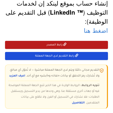
إنشاء حساب بموقع لينكد إن لخدمات
التوظيف (
) قبل التقديم على
™ LinkedIn
الوظيفة):
اضغط هنا
رابط المصدر
رابط التقديم لدى الجهة المعلنة
التقديم مجاني دائمًا ويتم لدى الجهة المعلنة مباشرة — لا تُحوّل أي مبالغ،
ولا تُشارك رمز التحقق أو بيانات «نفاذ» و«أبشر» مع أي أحد.
اعرف المزيد
تنويه الروابط:
الروابط الواردة في هذا الخبر تتبع الجهة المعلنة الموضحة
فيه أو جهات أخرى مستقلة عنا، وهي وحدها من يدير التسجيل ويستقبل
الطلبات؛ فلا نشارك في التسجيل أو الفرز، ولا نطّلع على بيانات
المتقدمين.
التفاصيل