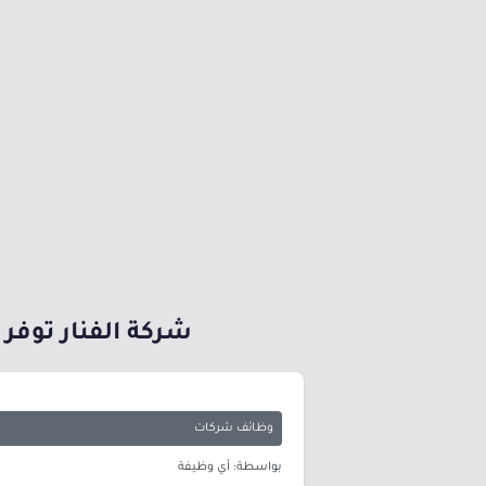
شركة الفنار توفر 117 وظيفة (إدارية، هندسية، تقنية، صحية) بعدة مدن بالمملكة
وظائف شركات
بواسطة: أي وظيفة