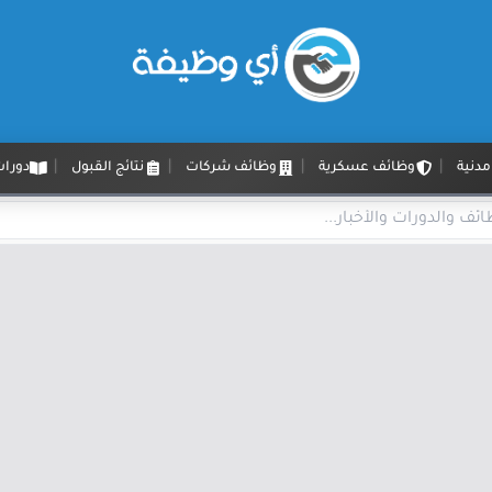
دنية
وظائف عسكرية
وظائف شركات
نتائج القبول
دورات