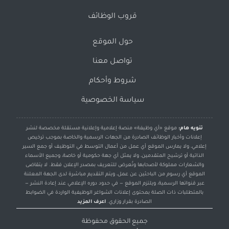
قروب الوظائف
حول الموقع
تواصل معنا
شروط وأحكام
سياسة الخصوصية
تنويه هام:
موقع «أي وظيفة» منصة إعلامية وإعلانية مستقلة مخصصة لنشر
إعلانات وأخبار الوظائف الصادرة من الجهات الرسمية والخاصة بموجب ترخيص
إعلامي، ولا يمارس الموقع أي عمل من أعمال التوسط في التوظيف أو جمع السير
الذاتية أو ترشيح المتقدمين، ولا يمثل أي جهة حكومية أو خاصة، وجميع الأسماء
والشعارات مملوكة لأصحابها وتُعرض للتعريف بمصدر الإعلان فقط. لا يتقاضى
الموقع أي رسوم من الباحثين عن عمل، ويتم التقديم مباشرة لدى الجهة المعلنة
عبر قنواتها الرسمية، ويلتزم الموقع — في حدود دوره الإعلامي عند إعادة النشر —
بالمتطلبات ذات الصلة بمحتوى إعلانات الشواغر الوظيفية الواردة في الضوابط
الصادرة بقرار وزاري.
اعرف المزيد
جميع الحقوق محفوظة