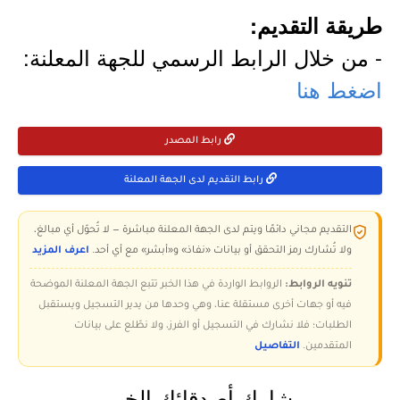
طريقة التقديم:
- من خلال الرابط الرسمي للجهة المعلنة:
اضغط هنا
رابط المصدر
رابط التقديم لدى الجهة المعلنة
التقديم مجاني دائمًا ويتم لدى الجهة المعلنة مباشرة — لا تُحوّل أي مبالغ،
ولا تُشارك رمز التحقق أو بيانات «نفاذ» و«أبشر» مع أي أحد.
اعرف المزيد
تنويه الروابط:
الروابط الواردة في هذا الخبر تتبع الجهة المعلنة الموضحة
فيه أو جهات أخرى مستقلة عنا، وهي وحدها من يدير التسجيل ويستقبل
الطلبات؛ فلا نشارك في التسجيل أو الفرز، ولا نطّلع على بيانات
المتقدمين.
التفاصيل
شارك أصدقائك الخبر