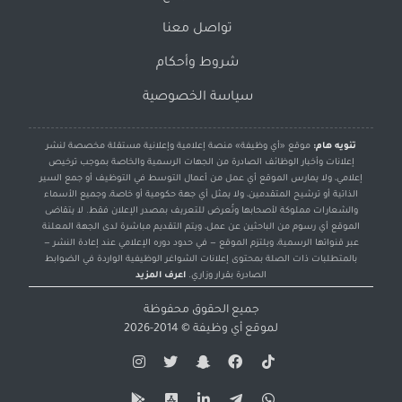
تواصل معنا
شروط وأحكام
سياسة الخصوصية
تنويه هام:
موقع «أي وظيفة» منصة إعلامية وإعلانية مستقلة مخصصة لنشر
إعلانات وأخبار الوظائف الصادرة من الجهات الرسمية والخاصة بموجب ترخيص
إعلامي، ولا يمارس الموقع أي عمل من أعمال التوسط في التوظيف أو جمع السير
الذاتية أو ترشيح المتقدمين، ولا يمثل أي جهة حكومية أو خاصة، وجميع الأسماء
والشعارات مملوكة لأصحابها وتُعرض للتعريف بمصدر الإعلان فقط. لا يتقاضى
الموقع أي رسوم من الباحثين عن عمل، ويتم التقديم مباشرة لدى الجهة المعلنة
عبر قنواتها الرسمية، ويلتزم الموقع — في حدود دوره الإعلامي عند إعادة النشر —
بالمتطلبات ذات الصلة بمحتوى إعلانات الشواغر الوظيفية الواردة في الضوابط
الصادرة بقرار وزاري.
اعرف المزيد
جميع الحقوق محفوظة
لموقع
أي وظيفة
© 2014-2026