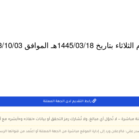
1445/هـ الموافق 2023/10/03م.
رابط التقديم لدى الجهة المعلنة
ة مباشرة — لا تُحوّل أي مبالغ، ولا تُشارك رمز التحقق أو بيانات «نفاذ» و«أبشر» مع أ
در علني؛ فالإعلان ورد إلى إدارة الموقع مباشرة من الجهة المعلنة أو اعتُمد من قنواتها الر