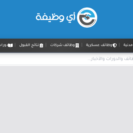
دنية
وظائف عسكرية
وظائف شركات
نتائج القبول
دورات