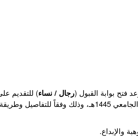
 فتح بوابة القبول (
) للتقديم عل
رجال / نساء
التقديم الموضحة أدناه.