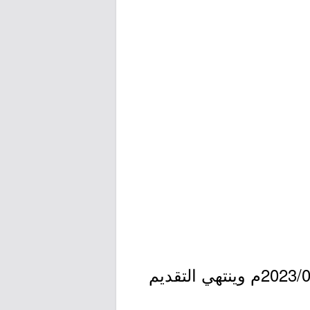
- يبدأ التقديم بمشيئة الله يوم الأربعاء بتاريخ 1445/01/22هـ الموافق 2023/08/09م وينتهي التقديم