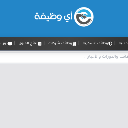
دنية
وظائف عسكرية
وظائف شركات
نتائج القبول
دورات