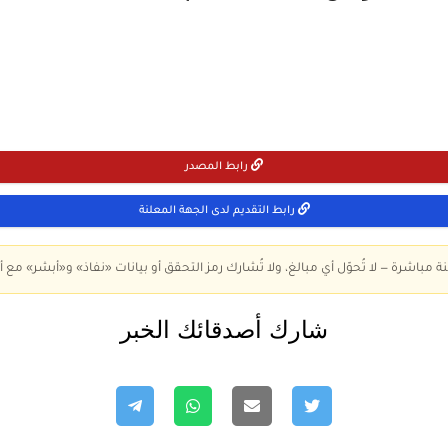
رابط المصدر
رابط التقديم لدى الجهة المعلنة
ة مباشرة — لا تُحوّل أي مبالغ، ولا تُشارك رمز التحقق أو بيانات «نفاذ» و«أبشر» مع أ
شارك أصدقائك الخبر