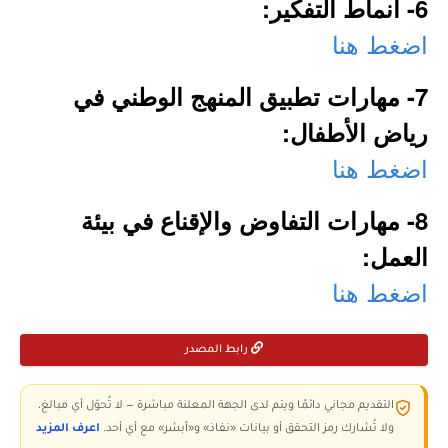
6- أنماط التفكير:
اضغط هنا
7- مهارات تطبيق المنهج الوطني في
رياض الأطفال:
اضغط هنا
8- مهارات التفاوض والإقناع في بيئة
العمل:
اضغط هنا
رابط المصدر
التقديم مجاني دائمًا ويتم لدى الجهة المعلنة مباشرة — لا تُحوّل أي مبالغ،
ولا تُشارك رمز التحقق أو بيانات «نفاذ» و«أبشر» مع أي أحد.
اعرف المزيد