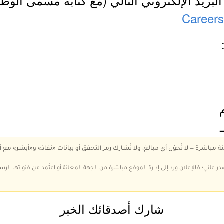
البريد الإلكتروني التالي (مع كتابة مسمى الوظ
Career
م
1444/12/هـ
ة مباشرة — لا تُحوّل أي مبالغ، ولا تُشارك رمز التحقق أو بيانات «نفاذ» و«أبشر» مع أ
در علني؛ فالإعلان ورد إلى إدارة الموقع مباشرة من الجهة المعلنة أو اعتُمد من قنواتها الر
شارك أصدقائك الخبر