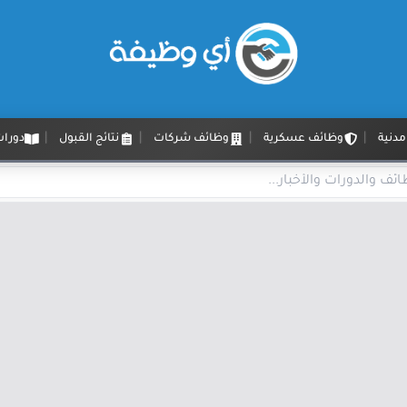
دنية
وظائف عسكرية
وظائف شركات
نتائج القبول
دورات