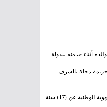
لده أثناء خدمته للدولة
جريمة مخلة بالشرف
4- أن لا يقل سن خريج الثانوية عند بدء العام الدراسي بموجـب بطاقـة الهوية الوطنية عن (17) سنة