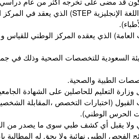
يكون قد مضى على تخرجه أكثر من عام دراسي 
7- أن يؤدي اختبار (كفايات اللغة الإنجليزية STEP
باء).
ات العامة) الذي يعقده المركز الوطني للقياس 
يئة السعودية للتخصصات الصحية وذلك في جمي
ت القبول (اختبارات التخصص ،المقابلة الشخصية ، 
ايات الحرس الوطني).
ي ولا يقبل أي كشف طبي سوى ما يصدر من اللجن
ئج الفحص الطبي نهائية ولا يحق له المطالبة ب