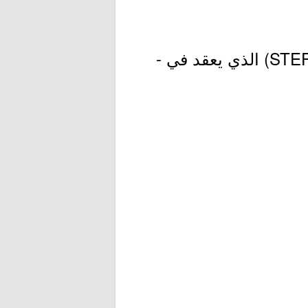
- الحصول على درجة لا تقل عن 50% في اختبار (كفايات اللغة الإنجليزيّة STEP) الذي يعقد في -