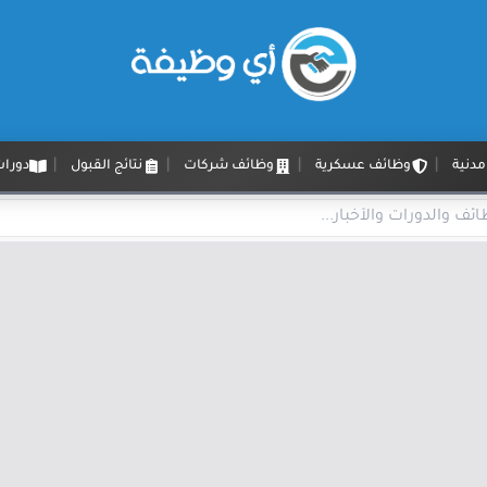
دنية
وظائف عسكرية
وظائف شركات
نتائج القبول
دورات