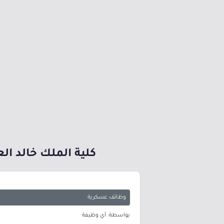
كلية الملك خالد العس
وظائف عسكرية
بواسطة: أي وظيفة