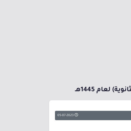
 لعام 1445هـ
05-07-2023