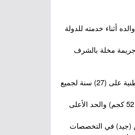
لده أثناء خدمته للدولة
جريمة مخلة بالشرف
4- ألا يزيد سن المتقدم -عند بدء العام الدراسي-بموجب بطاقة الهوية الوطنية على (27) سنة لجميع
5- أن يتناسب طول المتقدم مع وزنه بحيث يكون الحد الأدنى (165 سم – 52 كجم) والحد الأعلى
عن (جيد) في التخصصات