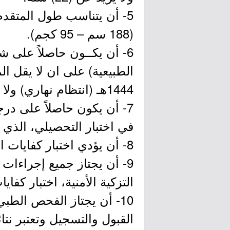
(188 سم – 95 كجم).
6- أن يكــون حاصلاً على ش
1444هـ (انتظام نهاري) ولا يقبــل خريجـو الأعوام السابقة.
في اختبار التحصيلي، الذي 
8- أن يؤدي اختبار كفايات اللغة الإنجليزية (STEP)، الذي يعقده المركز الوطني للقياس.
9- أن يجتاز جميع إجراءات ا
التزكية الأمنية، اختبار كف
10- أن يجتاز الفحص الطب
القبول والتسجيل وتعتبر نتا