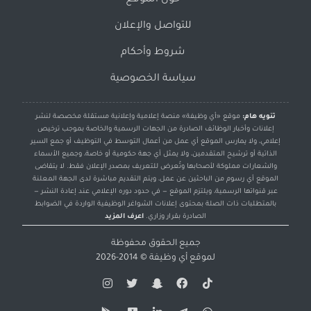
حول الموقع
للتواصل والإعلان
شروط وأحكام
سياسة الخصوصية
تنويه هام:
موقع «أي وظيفة» منصة إعلامية وإعلانية مستقلة مخصصة لنشر
إعلانات وأخبار الوظائف الصادرة من الجهات الرسمية والخاصة بموجب ترخيص
إعلامي، ولا يمارس الموقع أي عمل من أعمال التوسط في التوظيف أو جمع السير
الذاتية أو ترشيح المتقدمين، ولا يمثل أي جهة حكومية أو خاصة، وجميع الأسماء
والشعارات مملوكة لأصحابها وتُعرض للتعريف بمصدر الإعلان فقط. لا يتقاضى
الموقع أي رسوم من الباحثين عن عمل، ويتم التقديم مباشرة لدى الجهة المعلنة
عبر قنواتها الرسمية، ويلتزم الموقع — في حدود دوره الإعلامي عند إعادة النشر —
بالمتطلبات ذات الصلة بمحتوى إعلانات الشواغر الوظيفية الواردة في الضوابط
الصادرة بقرار وزاري.
اعرف المزيد
جميع الحقوق محفوظة
لموقع
أي وظيفة
© 2014-2026