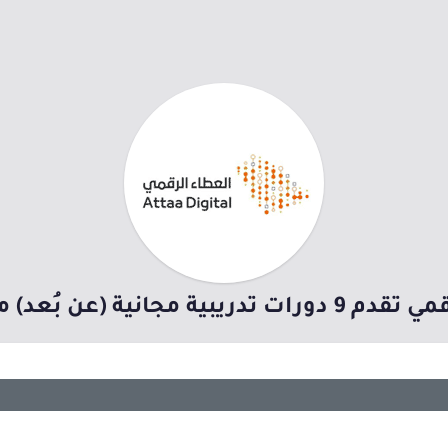
 (عن بُعد) مع (شهادة حضور)