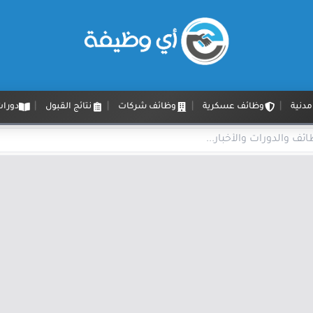
دنية
وظائف عسكرية
وظائف شركات
نتائج القبول
دورات