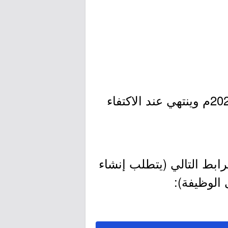
- التقديم مُتاح الآن بدأ اليوم الأحد بتاريخ 1444/06/01هـ الموافق 2022/12/25م وينتهي عند الاكتفاء
ابط التالي (يتطلب إنشاء
 الوظيفة):