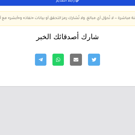
رابط التقديم
ة مباشرة — لا تُحوّل أي مبالغ، ولا تُشارك رمز التحقق أو بيانات «نفاذ» و«أبشر» مع أ
شارك أصدقائك الخبر