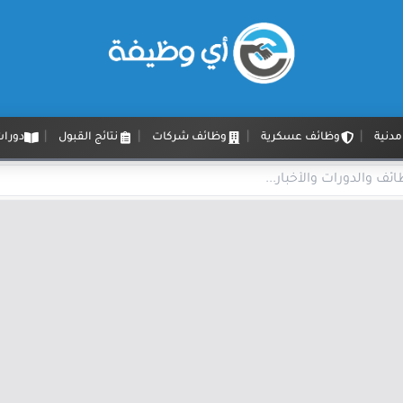
دنية
وظائف عسكرية
وظائف شركات
نتائج القبول
دورات