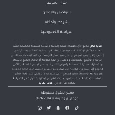
حول الموقع
للتواصل والإعلان
شروط وأحكام
سياسة الخصوصية
تنويه هام:
موقع «أي وظيفة» منصة إعلامية وإعلانية مستقلة مخصصة لنشر
إعلانات وأخبار الوظائف الصادرة من الجهات الرسمية والخاصة بموجب ترخيص
إعلامي، ولا يمارس الموقع أي عمل من أعمال التوسط في التوظيف أو جمع السير
الذاتية أو ترشيح المتقدمين، ولا يمثل أي جهة حكومية أو خاصة، وجميع الأسماء
والشعارات مملوكة لأصحابها وتُعرض للتعريف بمصدر الإعلان فقط. لا يتقاضى
الموقع أي رسوم من الباحثين عن عمل، ويتم التقديم مباشرة لدى الجهة المعلنة
عبر قنواتها الرسمية، ويلتزم الموقع — في حدود دوره الإعلامي عند إعادة النشر —
بالمتطلبات ذات الصلة بمحتوى إعلانات الشواغر الوظيفية الواردة في الضوابط
الصادرة بقرار وزاري.
اعرف المزيد
جميع الحقوق محفوظة
لموقع
أي وظيفة
© 2014-2026