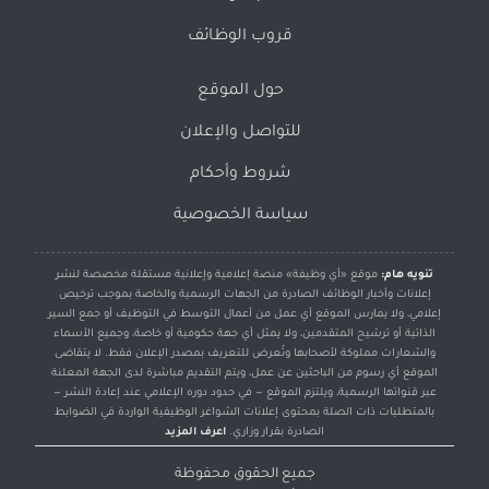
قروب الوظائف
حول الموقع
للتواصل والإعلان
شروط وأحكام
سياسة الخصوصية
تنويه هام:
موقع «أي وظيفة» منصة إعلامية وإعلانية مستقلة مخصصة لنشر
إعلانات وأخبار الوظائف الصادرة من الجهات الرسمية والخاصة بموجب ترخيص
إعلامي، ولا يمارس الموقع أي عمل من أعمال التوسط في التوظيف أو جمع السير
الذاتية أو ترشيح المتقدمين، ولا يمثل أي جهة حكومية أو خاصة، وجميع الأسماء
والشعارات مملوكة لأصحابها وتُعرض للتعريف بمصدر الإعلان فقط. لا يتقاضى
الموقع أي رسوم من الباحثين عن عمل، ويتم التقديم مباشرة لدى الجهة المعلنة
عبر قنواتها الرسمية، ويلتزم الموقع — في حدود دوره الإعلامي عند إعادة النشر —
بالمتطلبات ذات الصلة بمحتوى إعلانات الشواغر الوظيفية الواردة في الضوابط
الصادرة بقرار وزاري.
اعرف المزيد
جميع الحقوق محفوظة