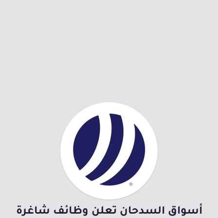
أسواق السدحان تعلن وظائف شاغرة