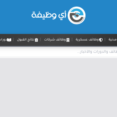
دنية
وظائف عسكرية
وظائف شركات
نتائج القبول
دورات