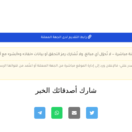
رابط التقديم لدى الجهة المعلنة
ة مباشرة — لا تُحوّل أي مبالغ، ولا تُشارك رمز التحقق أو بيانات «نفاذ» و«أبشر» مع أ
در علني؛ فالإعلان ورد إلى إدارة الموقع مباشرة من الجهة المعلنة أو اعتُمد من قنواتها الر
شارك أصدقائك الخبر