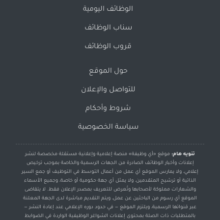
الوظائف اليومية
سناب الوظائف
قروب الوظائف
حول الموقع
للتواصل والإعلان
شروط وأحكام
سياسة الخصوصية
تنويه هام:
موقع «أي وظيفة» منصة إعلامية وإعلانية مستقلة مخصصة لنشر
إعلانات وأخبار الوظائف الصادرة من الجهات الرسمية والخاصة بموجب ترخيص
إعلامي، ولا يمارس الموقع أي عمل من أعمال التوسط في التوظيف أو جمع السير
الذاتية أو ترشيح المتقدمين، ولا يمثل أي جهة حكومية أو خاصة، وجميع الأسماء
والشعارات مملوكة لأصحابها وتُعرض للتعريف بمصدر الإعلان فقط. لا يتقاضى
الموقع أي رسوم من الباحثين عن عمل، ويتم التقديم مباشرة لدى الجهة المعلنة
عبر قنواتها الرسمية، ويلتزم الموقع — في حدود دوره الإعلامي عند إعادة النشر —
بالمتطلبات ذات الصلة بمحتوى إعلانات الشواغر الوظيفية الواردة في الضوابط