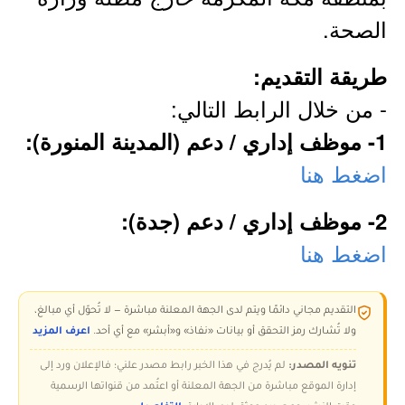
الصحة.
طريقة التقديم:
- من خلال الرابط التالي:
1- موظف إداري / دعم (المدينة المنورة):
اضغط هنا
2- موظف إداري / دعم (جدة):
اضغط هنا
التقديم مجاني دائمًا ويتم لدى الجهة المعلنة مباشرة — لا تُحوّل أي مبالغ،
ولا تُشارك رمز التحقق أو بيانات «نفاذ» و«أبشر» مع أي أحد.
اعرف المزيد
تنويه المصدر:
لم يُدرج في هذا الخبر رابط مصدر علني؛ فالإعلان ورد إلى
إدارة الموقع مباشرة من الجهة المعلنة أو اعتُمد من قنواتها الرسمية