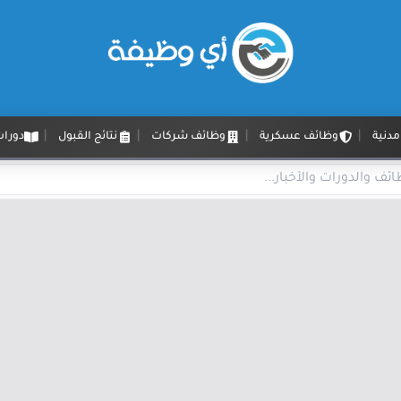
دنية
وظائف عسكرية
وظائف شركات
نتائج القبول
دورات