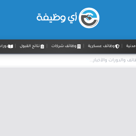
دنية
وظائف عسكرية
وظائف شركات
نتائج القبول
دورات