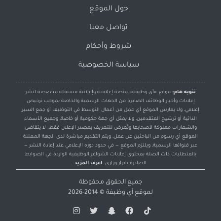
حول الموقع
تواصل معنا
شروط وأحكام
سياسة الخصوصية
تنويه هام:
موقع «أي وظيفة» منصة إعلامية وإعلانية مستقلة مخصصة لنشر
إعلانات وأخبار الوظائف الصادرة من الجهات الرسمية والخاصة بموجب ترخيص
إعلامي، ولا يمارس الموقع أي عمل من أعمال التوسط في التوظيف أو جمع السير
الذاتية أو ترشيح المتقدمين، ولا يمثل أي جهة حكومية أو خاصة، وجميع الأسماء
والشعارات مملوكة لأصحابها وتُعرض للتعريف بمصدر الإعلان فقط. لا يتقاضى
الموقع أي رسوم من الباحثين عن عمل، ويتم التقديم مباشرة لدى الجهة المعلنة
عبر قنواتها الرسمية، ويلتزم الموقع — في حدود دوره الإعلامي عند إعادة النشر —
بالمتطلبات ذات الصلة بمحتوى إعلانات الشواغر الوظيفية الواردة في الضوابط
الصادرة بقرار وزاري.
اعرف المزيد
جميع الحقوق محفوظة
لموقع
أي وظيفة
© 2014-2026