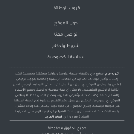
قروب الوظائف
حول الموقع
تواصل معنا
شروط وأحكام
سياسة الخصوصية
تنويه هام:
موقع «أي وظيفة» منصة إعلامية وإعلانية مستقلة مخصصة لنشر
إعلانات وأخبار الوظائف الصادرة من الجهات الرسمية والخاصة بموجب ترخيص
إعلامي، ولا يمارس الموقع أي عمل من أعمال التوسط في التوظيف أو جمع السير
الذاتية أو ترشيح المتقدمين، ولا يمثل أي جهة حكومية أو خاصة، وجميع الأسماء
والشعارات مملوكة لأصحابها وتُعرض للتعريف بمصدر الإعلان فقط. لا يتقاضى
الموقع أي رسوم من الباحثين عن عمل، ويتم التقديم مباشرة لدى الجهة المعلنة
عبر قنواتها الرسمية، ويلتزم الموقع — في حدود دوره الإعلامي عند إعادة النشر —
بالمتطلبات ذات الصلة بمحتوى إعلانات الشواغر الوظيفية الواردة في الضوابط
الصادرة بقرار وزاري.
اعرف المزيد
جميع الحقوق محفوظة