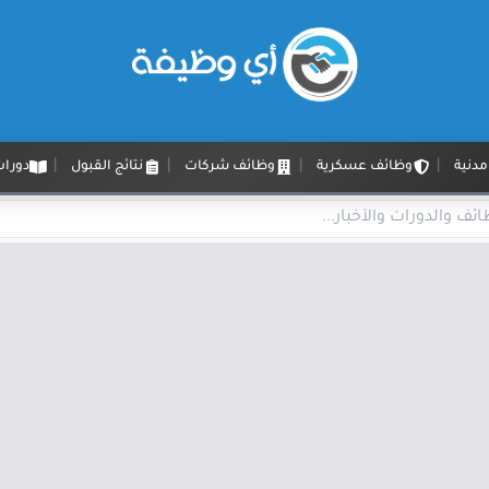
دنية
وظائف عسكرية
وظائف شركات
نتائج القبول
دورات