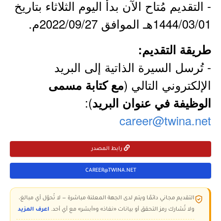
- التقديم مُتاح الآن بدأ اليوم الثلاثاء بتاريخ
1444/03/01هـ الموافق 2022/09/27م.
طريقة التقديم:
- تُرسل السيرة الذاتية إلى البريد
الإلكتروني التالي (
مع كتابة مسمى
):
الوظيفة في عنوان البريد
career@twina.net
رابط المصدر
CAREER@TWINA.NET
التقديم مجاني دائمًا ويتم لدى الجهة المعلنة مباشرة — لا تُحوّل أي مبالغ،
ولا تُشارك رمز التحقق أو بيانات «نفاذ» و«أبشر» مع أي أحد.
اعرف المزيد