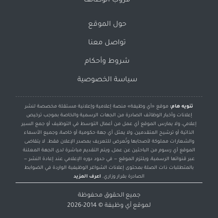
قروب الوظائف
حول الموقع
تواصل معنا
شروط وأحكام
سياسة الخصوصية
تنويه هام:
موقع «أي وظيفة» منصة إعلامية وإعلانية مستقلة مخصصة لنشر
إعلانات وأخبار الوظائف الصادرة من الجهات الرسمية والخاصة بموجب ترخيص
إعلامي، ولا يمارس الموقع أي عمل من أعمال التوسط في التوظيف أو جمع السير
الذاتية أو ترشيح المتقدمين، ولا يمثل أي جهة حكومية أو خاصة، وجميع الأسماء
والشعارات مملوكة لأصحابها وتُعرض للتعريف بمصدر الإعلان فقط. لا يتقاضى
الموقع أي رسوم من الباحثين عن عمل، ويتم التقديم مباشرة لدى الجهة المعلنة
عبر قنواتها الرسمية، ويلتزم الموقع — في حدود دوره الإعلامي عند إعادة النشر —
بالمتطلبات ذات الصلة بمحتوى إعلانات الشواغر الوظيفية الواردة في الضوابط
الصادرة بقرار وزاري.
اعرف المزيد
جميع الحقوق محفوظة
لموقع
أي وظيفة
© 2014-2026