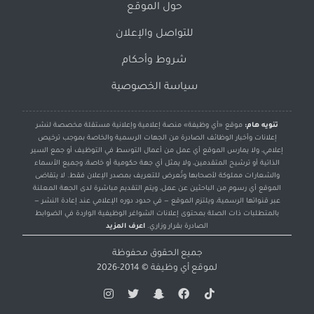
حول الموقع
للتواصل والإعلان
شروط وأحكام
سياسة الخصوصية
تنويه هام:
موقع «أي وظيفة» منصة إعلامية وإعلانية مستقلة مخصصة لنشر
إعلانات وأخبار الوظائف الصادرة من الجهات الرسمية والخاصة بموجب ترخيص
إعلامي، ولا يمارس الموقع أي عمل من أعمال التوسط في التوظيف أو جمع السير
الذاتية أو ترشيح المتقدمين، ولا يمثل أي جهة حكومية أو خاصة، وجميع الأسماء
والشعارات مملوكة لأصحابها وتُعرض للتعريف بمصدر الإعلان فقط. لا يتقاضى
الموقع أي رسوم من الباحثين عن عمل، ويتم التقديم مباشرة لدى الجهة المعلنة
عبر قنواتها الرسمية، ويلتزم الموقع — في حدود دوره الإعلامي عند إعادة النشر —
بالمتطلبات ذات الصلة بمحتوى إعلانات الشواغر الوظيفية الواردة في الضوابط
الصادرة بقرار وزاري.
اعرف المزيد
جميع الحقوق محفوظة
لموقع
أي وظيفة
© 2014-2026