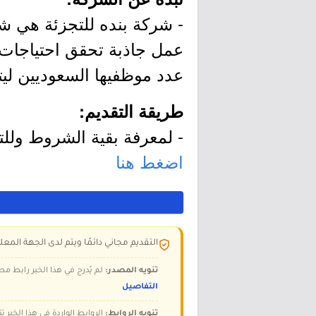
عمل جاذبة تحقق احتياجات م
عدد موظفيها السعوديين ليتجاوز ,000
طريقة التقديم:
- لمعرفة بقية الشروط وللتق
اضغط هنا
التقديم مجاني دائمًا ويتم لدى الجهة المعلن
تنويه المصدر:
لم يُدرج في هذا الخبر رابط مص
التفاصيل
تنويه الروابط:
الروابط الواردة في هذا الخبر