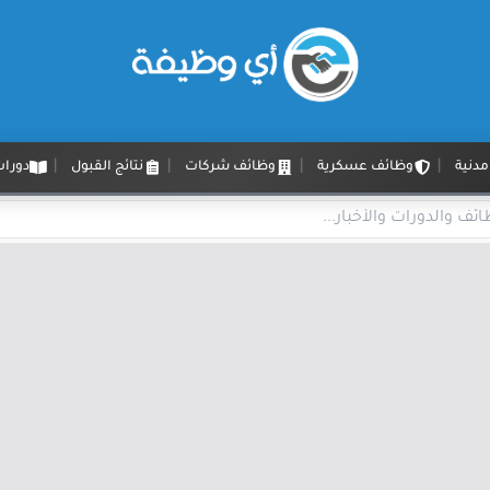
دنية
وظائف عسكرية
وظائف شركات
نتائج القبول
دورات