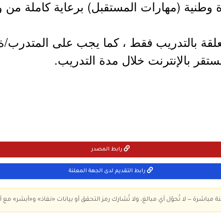
 وطنية (مهارات المستقبل) برعاية كاملة من وز
علقة بالتدريب فقط ، كما يجب على المتدرب/ة 
ر بالإنترنت خلال مدة التدريب.
رابط المصدر
رابط التقديم لدى الجهة المعلنة
ة مباشرة — لا تُحوّل أي مبالغ، ولا تُشارك رمز التحقق أو بيانات «نفاذ» و«أبشر» مع أ