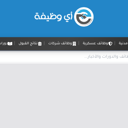
دنية
وظائف عسكرية
وظائف شركات
نتائج القبول
دورات