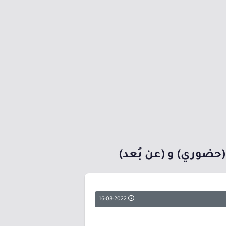
حضوري) و (عن بُعد)
16-08-2022