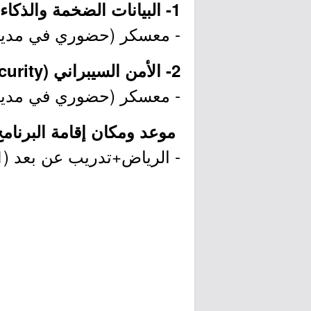
1- البيانات الضخمة والذكاء الاصطناعي (Big Data and AI):
- معسكر (حضوري في مدينة 
2- الأمن السيبراني (Cybersecurity):
- معسكر (حضوري في مدينة 
موعد ومكان إقامة البرنامج
- الرياض+تدريب عن بعد (2022/09/11م إلى 2022/12/22م).