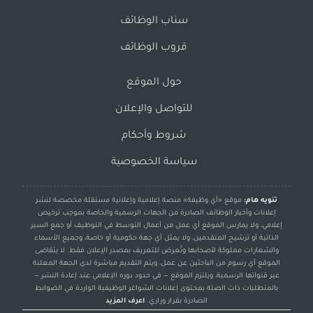
سناب الوظائف
قروب الوظائف
حول الموقع
للتواصل والإعلان
شروط وأحكام
سياسة الخصوصية
تنويه هام:
موقع «أي وظيفة» منصة إعلامية وإعلانية مستقلة مخصصة لنشر
إعلانات وأخبار الوظائف الصادرة من الجهات الرسمية والخاصة بموجب ترخيص
إعلامي، ولا يمارس الموقع أي عمل من أعمال التوسط في التوظيف أو جمع السير
الذاتية أو ترشيح المتقدمين، ولا يمثل أي جهة حكومية أو خاصة، وجميع الأسماء
والشعارات مملوكة لأصحابها وتُعرض للتعريف بمصدر الإعلان فقط. لا يتقاضى
الموقع أي رسوم من الباحثين عن عمل، ويتم التقديم مباشرة لدى الجهة المعلنة
عبر قنواتها الرسمية، ويلتزم الموقع — في حدود دوره الإعلامي عند إعادة النشر —
بالمتطلبات ذات الصلة بمحتوى إعلانات الشواغر الوظيفية الواردة في الضوابط
الصادرة بقرار وزاري.
اعرف المزيد