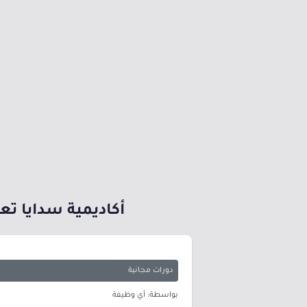
أكاديمية سدايا تعلن بدء التسج
دورات مجانية
بواسطة: أي وظيفة