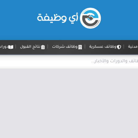
دنية
وظائف عسكرية
وظائف شركات
نتائج القبول
دورات