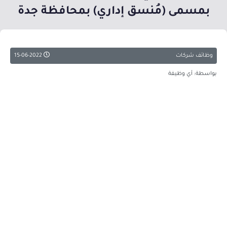
بمسمى (مُنسق إداري) بمحافظة جدة
وظائف شركات
15-06-2022
بواسطة: أي وظيفة