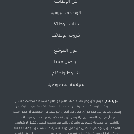
كل الوظائف
الوظائف اليومية
سناب الوظائف
قروب الوظائف
حول الموقع
تواصل معنا
شروط وأحكام
سياسة الخصوصية
تنويه هام:
موقع «أي وظيفة» منصة إعلامية وإعلانية مستقلة مخصصة لنشر
إعلانات وأخبار الوظائف الصادرة من الجهات الرسمية والخاصة بموجب ترخيص
إعلامي، ولا يمارس الموقع أي عمل من أعمال التوسط في التوظيف أو جمع السير
الذاتية أو ترشيح المتقدمين، ولا يمثل أي جهة حكومية أو خاصة، وجميع الأسماء
والشعارات مملوكة لأصحابها وتُعرض للتعريف بمصدر الإعلان فقط. لا يتقاضى
الموقع أي رسوم من الباحثين عن عمل، ويتم التقديم مباشرة لدى الجهة المعلنة
عبر قنواتها الرسمية، ويلتزم الموقع — في حدود دوره الإعلامي عند إعادة النشر —