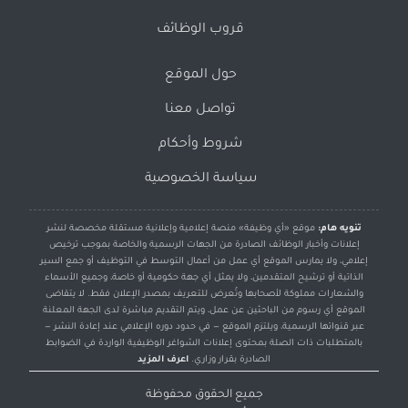
قروب الوظائف
حول الموقع
تواصل معنا
شروط وأحكام
سياسة الخصوصية
تنويه هام:
موقع «أي وظيفة» منصة إعلامية وإعلانية مستقلة مخصصة لنشر
إعلانات وأخبار الوظائف الصادرة من الجهات الرسمية والخاصة بموجب ترخيص
إعلامي، ولا يمارس الموقع أي عمل من أعمال التوسط في التوظيف أو جمع السير
الذاتية أو ترشيح المتقدمين، ولا يمثل أي جهة حكومية أو خاصة، وجميع الأسماء
والشعارات مملوكة لأصحابها وتُعرض للتعريف بمصدر الإعلان فقط. لا يتقاضى
الموقع أي رسوم من الباحثين عن عمل، ويتم التقديم مباشرة لدى الجهة المعلنة
عبر قنواتها الرسمية، ويلتزم الموقع — في حدود دوره الإعلامي عند إعادة النشر —
بالمتطلبات ذات الصلة بمحتوى إعلانات الشواغر الوظيفية الواردة في الضوابط
الصادرة بقرار وزاري.
اعرف المزيد
جميع الحقوق محفوظة