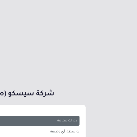
شركة سيسكو (Cisco) تقدم دورات تدريبية مجانية (عن بُعد) بواقع (306 ساعات)
دورات مجانية
بواسطة: أي وظيفة