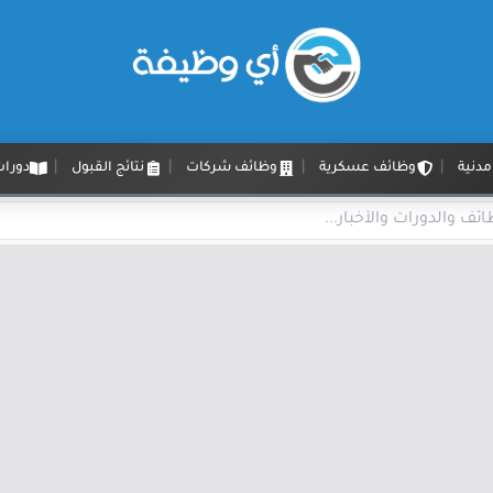
دنية
وظائف عسكرية
وظائف شركات
نتائج القبول
دورات