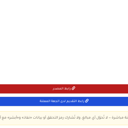
رابط المصدر
رابط التقديم لدى الجهة المعلنة
ة مباشرة — لا تُحوّل أي مبالغ، ولا تُشارك رمز التحقق أو بيانات «نفاذ» و«أبشر» مع أ