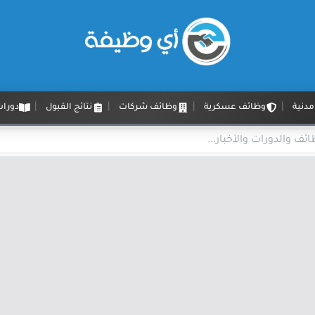
دنية
وظائف عسكرية
وظائف شركات
نتائج القبول
دورات