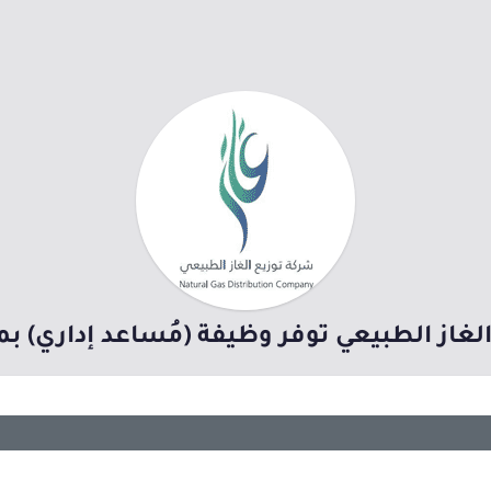
لغاز الطبيعي توفر وظيفة (مُساعد إداري) بم