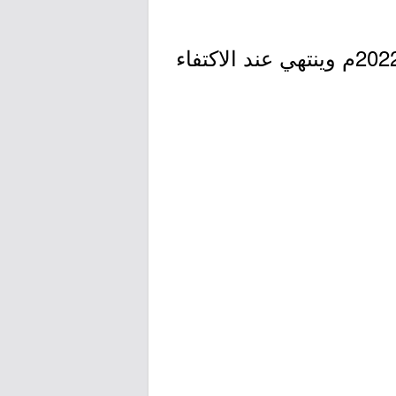
- التقديم مُتاح الآن بدأ اليوم الإثنين بتاريخ 1443/10/22هـ الموافق 2022/05/23م وينتهي عند الاكتفاء