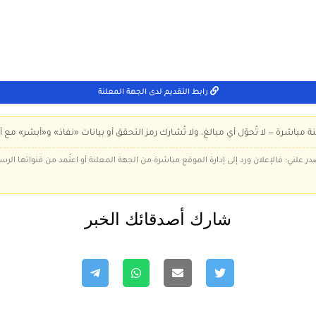
رابط التقديم لدى الجهة المعلنة
ة مباشرة — لا تُحوّل أي مبالغ، ولا تُشارك رمز التحقق أو بيانات «نفاذ» و«أبشر» مع أ
در علني؛ فالإعلان ورد إلى إدارة الموقع مباشرة من الجهة المعلنة أو اعتُمد من قنواتها الر
شارك أصدقائك الخبر