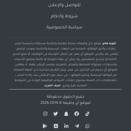
للتواصل والإعلان
شروط وأحكام
سياسة الخصوصية
تنويه هام:
موقع «أي وظيفة» منصة إعلامية وإعلانية مستقلة مخصصة لنشر
إعلانات وأخبار الوظائف الصادرة من الجهات الرسمية والخاصة بموجب ترخيص
إعلامي، ولا يمارس الموقع أي عمل من أعمال التوسط في التوظيف أو جمع السير
الذاتية أو ترشيح المتقدمين، ولا يمثل أي جهة حكومية أو خاصة، وجميع الأسماء
والشعارات مملوكة لأصحابها وتُعرض للتعريف بمصدر الإعلان فقط. لا يتقاضى
الموقع أي رسوم من الباحثين عن عمل، ويتم التقديم مباشرة لدى الجهة المعلنة
عبر قنواتها الرسمية، ويلتزم الموقع — في حدود دوره الإعلامي عند إعادة النشر —
بالمتطلبات ذات الصلة بمحتوى إعلانات الشواغر الوظيفية الواردة في الضوابط
الصادرة بقرار وزاري.
اعرف المزيد
جميع الحقوق محفوظة
لموقع
أي وظيفة
© 2014-2026