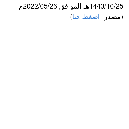
1443/10/25هـ الموافق 2022/05/26م
(مصدر:
اضغط هنا
).