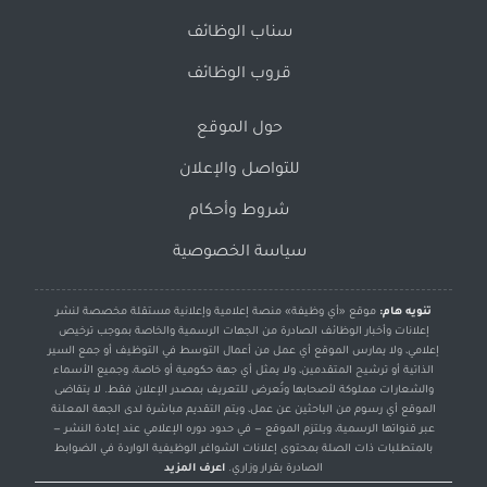
سناب الوظائف
قروب الوظائف
حول الموقع
للتواصل والإعلان
شروط وأحكام
سياسة الخصوصية
تنويه هام:
موقع «أي وظيفة» منصة إعلامية وإعلانية مستقلة مخصصة لنشر
إعلانات وأخبار الوظائف الصادرة من الجهات الرسمية والخاصة بموجب ترخيص
إعلامي، ولا يمارس الموقع أي عمل من أعمال التوسط في التوظيف أو جمع السير
الذاتية أو ترشيح المتقدمين، ولا يمثل أي جهة حكومية أو خاصة، وجميع الأسماء
والشعارات مملوكة لأصحابها وتُعرض للتعريف بمصدر الإعلان فقط. لا يتقاضى
الموقع أي رسوم من الباحثين عن عمل، ويتم التقديم مباشرة لدى الجهة المعلنة
عبر قنواتها الرسمية، ويلتزم الموقع — في حدود دوره الإعلامي عند إعادة النشر —
بالمتطلبات ذات الصلة بمحتوى إعلانات الشواغر الوظيفية الواردة في الضوابط
الصادرة بقرار وزاري.
اعرف المزيد