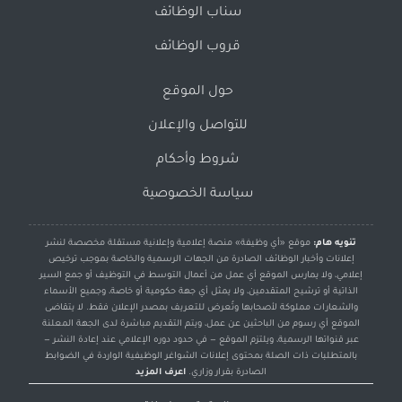
سناب الوظائف
قروب الوظائف
حول الموقع
للتواصل والإعلان
شروط وأحكام
سياسة الخصوصية
تنويه هام:
موقع «أي وظيفة» منصة إعلامية وإعلانية مستقلة مخصصة لنشر
إعلانات وأخبار الوظائف الصادرة من الجهات الرسمية والخاصة بموجب ترخيص
إعلامي، ولا يمارس الموقع أي عمل من أعمال التوسط في التوظيف أو جمع السير
الذاتية أو ترشيح المتقدمين، ولا يمثل أي جهة حكومية أو خاصة، وجميع الأسماء
والشعارات مملوكة لأصحابها وتُعرض للتعريف بمصدر الإعلان فقط. لا يتقاضى
الموقع أي رسوم من الباحثين عن عمل، ويتم التقديم مباشرة لدى الجهة المعلنة
عبر قنواتها الرسمية، ويلتزم الموقع — في حدود دوره الإعلامي عند إعادة النشر —
بالمتطلبات ذات الصلة بمحتوى إعلانات الشواغر الوظيفية الواردة في الضوابط
الصادرة بقرار وزاري.
اعرف المزيد