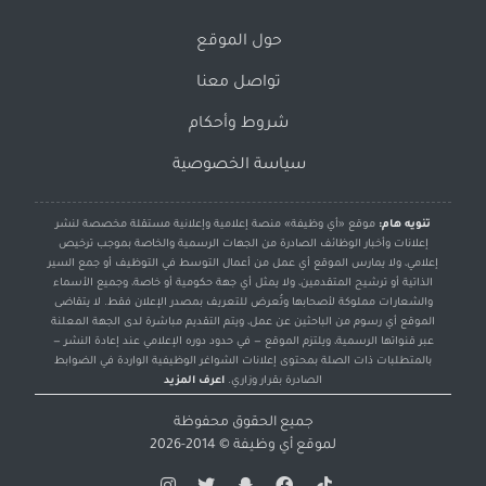
حول الموقع
تواصل معنا
شروط وأحكام
سياسة الخصوصية
تنويه هام:
موقع «أي وظيفة» منصة إعلامية وإعلانية مستقلة مخصصة لنشر
إعلانات وأخبار الوظائف الصادرة من الجهات الرسمية والخاصة بموجب ترخيص
إعلامي، ولا يمارس الموقع أي عمل من أعمال التوسط في التوظيف أو جمع السير
الذاتية أو ترشيح المتقدمين، ولا يمثل أي جهة حكومية أو خاصة، وجميع الأسماء
والشعارات مملوكة لأصحابها وتُعرض للتعريف بمصدر الإعلان فقط. لا يتقاضى
الموقع أي رسوم من الباحثين عن عمل، ويتم التقديم مباشرة لدى الجهة المعلنة
عبر قنواتها الرسمية، ويلتزم الموقع — في حدود دوره الإعلامي عند إعادة النشر —
بالمتطلبات ذات الصلة بمحتوى إعلانات الشواغر الوظيفية الواردة في الضوابط
الصادرة بقرار وزاري.
اعرف المزيد
جميع الحقوق محفوظة
لموقع
أي وظيفة
© 2014-2026