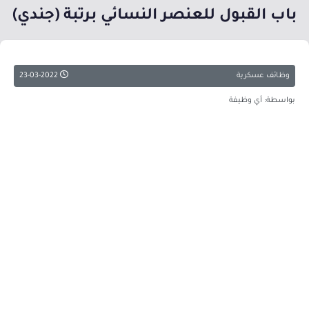
باب القبول للعنصر النسائي برتبة (جندي)
وظائف عسكرية
23-03-2022
بواسطة: أي وظيفة