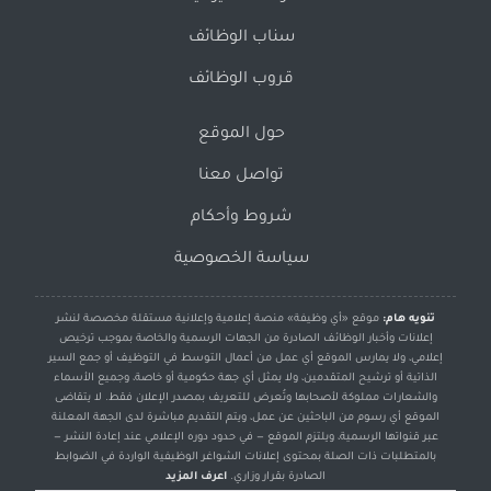
سناب الوظائف
قروب الوظائف
حول الموقع
تواصل معنا
شروط وأحكام
سياسة الخصوصية
تنويه هام:
موقع «أي وظيفة» منصة إعلامية وإعلانية مستقلة مخصصة لنشر
إعلانات وأخبار الوظائف الصادرة من الجهات الرسمية والخاصة بموجب ترخيص
إعلامي، ولا يمارس الموقع أي عمل من أعمال التوسط في التوظيف أو جمع السير
الذاتية أو ترشيح المتقدمين، ولا يمثل أي جهة حكومية أو خاصة، وجميع الأسماء
والشعارات مملوكة لأصحابها وتُعرض للتعريف بمصدر الإعلان فقط. لا يتقاضى
الموقع أي رسوم من الباحثين عن عمل، ويتم التقديم مباشرة لدى الجهة المعلنة
عبر قنواتها الرسمية، ويلتزم الموقع — في حدود دوره الإعلامي عند إعادة النشر —
بالمتطلبات ذات الصلة بمحتوى إعلانات الشواغر الوظيفية الواردة في الضوابط
الصادرة بقرار وزاري.
اعرف المزيد