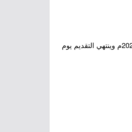
- التقديم مُتاح الآن بدأ اليوم الأحد بتاريخ 1443/08/24هـ الموافق 2022/03/27م وينتهي التقديم يوم