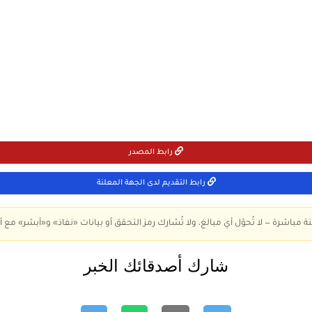
رابط المصدر
رابط التقديم لدى الجهة المعلنة
ة مباشرة — لا تُحوّل أي مبالغ، ولا تُشارك رمز التحقق أو بيانات «نفاذ» و«أبشر» مع أ
شارك أصدقائك الخبر