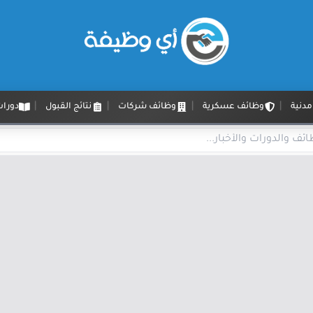
دنية
وظائف عسكرية
وظائف شركات
نتائج القبول
دورات