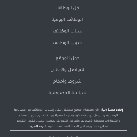
كل الوظائف
الوظائف اليومية
سناب الوظائف
قروب الوظائف
حول الموقع
للتواصل والإعلان
شروط وأحكام
سياسة الخصوصية
إخلاء مسؤولية:
«أي وظيفة» موقع مستقل ينقل إعلانات الوظائف من مصادرها
الرسمية، ولا يمثل أي جهة حكومية أو خاصة ولا يرتبط بها، وجميع الأسماء
والشعارات مملوكة لأصحابها وتُعرض للتعريف بمصدر الإعلان فقط. التقديم
مجاني دائمًا ويتم لدى الجهة المعلنة مباشرة.
اعرف المزيد