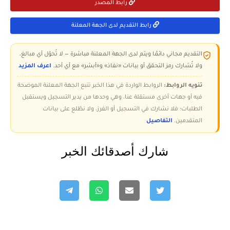
رابط المصدر
رابط التقديم لدى الجهة المعلنة
التقديم مجاني دائمًا ويتم لدى الجهة المعلنة مباشرة — لا تُحوّل أي مبالغ،
ولا تُشارك رمز التحقق أو بيانات «نفاذ» و«أبشر» مع أي أحد.
اعرف المزيد
تنويه الروابط:
الروابط الواردة في هذا الخبر تتبع الجهة المعلنة الموضحة
فيه أو جهات أخرى مستقلة عنا، وهي وحدها من يدير التسجيل ويستقبل
الطلبات؛ فلا نشارك في التسجيل أو الفرز، ولا نطّلع على بيانات
المتقدمين.
التفاصيل
شارك أصدقائك الخبر